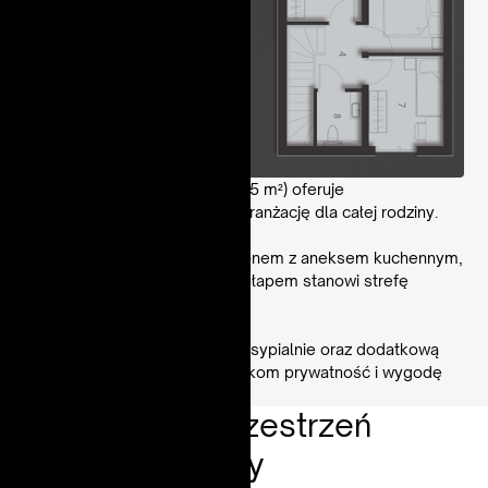
Cztermodułowy model V (78,05 m²) oferuje
dwupoziomową, przestronną aranżację dla całej rodziny.
Parter z jasnym, otwartym salonem z aneksem kuchennym,
łazienką i funkcjonalnym wiatrołapem stanowi strefę
dzienną.
Piętro mieści trzy komfortowe sypialnie oraz dodatkową
toaletę, zapewniając domownikom prywatność i wygodę
codziennego użytkowania.
Uniwersalna
przestrzeń
dla
całej
rodziny