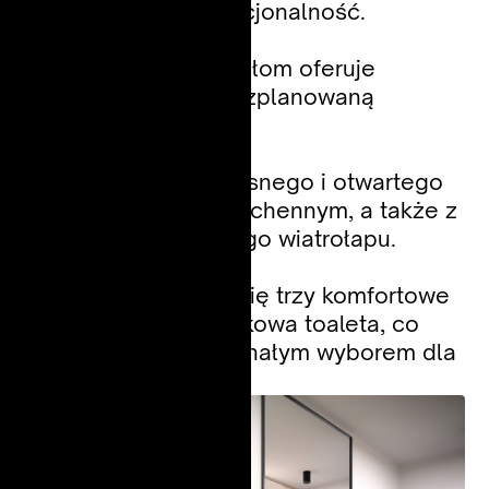
przestronność i funkcjonalność.
Dzięki czterem modułom oferuje
wygodną i dobrze rozplanowaną
przestrzeń.
Parter składa się z jasnego i otwartego
salonu z aneksem kuchennym, a także z
łazienki i praktycznego wiatrołapu.
Na piętrze znajdują się trzy komfortowe
sypialnie oraz dodatkowa toaleta, co
czyni ten dom doskonałym wyborem dla
rodzin.