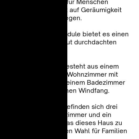
78,05 m². Es wurde für Menschen
entwickelt, die Wert auf Geräumigkeit
und Funktionalität legen.
Dank seiner vier Module bietet es einen
komfortablen und gut durchdachten
Wohnraum.
Das Erdgeschoss besteht aus einem
hellen und offenen Wohnzimmer mit
Küchenzeile sowie einem Badezimmer
und einem praktischen Windfang.
Im Obergeschoss befinden sich drei
komfortable Schlafzimmer und ein
zusätzliches WC, was dieses Haus zu
einer hervorragenden Wahl für Familien
macht.