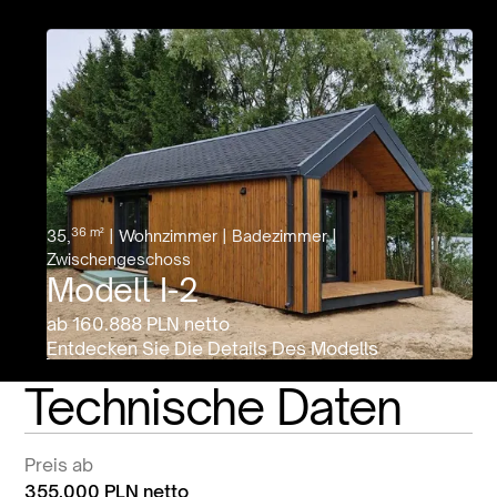
36 m²
35,
| Wohnzimmer | Badezimmer |
Zwischengeschoss
Modell I-2
ab 160.888 PLN netto
Entdecken Sie Die Details Des Modells
Technische Daten
Preis ab
355.000 PLN netto