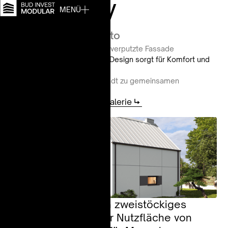
Modell V
MENÜ
ab
355.000 PLN
netto
*Nettopreise, ohne Heizung, verputzte Fassade
Das moderne, zweistöckige Design sorgt für Komfort und
Privatsphäre.
Die offene Raumaufteilung lädt zu gemeinsamen
Momenten ein.
Aufstellungsplan
Fotogalerie
Aufstellungsplan
Fotogalerie
Technische Daten
Technische Daten
Das Modell V ist ein zweistöckiges
Modulhaus mit einer Nutzfläche von